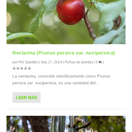
Nectarina (Prunus persica var. nucipersica)
por
Pol Sabatés
|
Sep 17, 2024
|
Fichas de plantas
|
0
|
La nectarina, conocida científicamente como Prunus
persica var. nucipersica, es una variedad del...
LEER MÁS