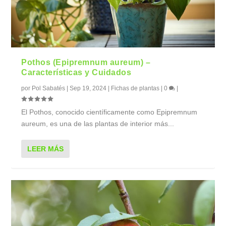
Pothos (Epipremnum aureum) –
Características y Cuidados
por
Pol Sabatés
|
Sep 19, 2024
|
Fichas de plantas
|
0
|
El Pothos, conocido científicamente como Epipremnum
aureum, es una de las plantas de interior más...
LEER MÁS