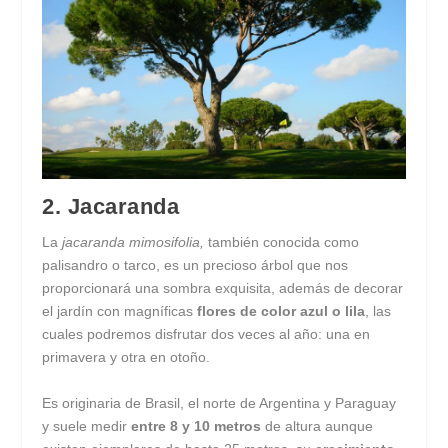
2. Jacaranda
La
jacaranda mimosifolia,
también conocida como
palisandro o tarco, es un precioso árbol que nos
proporcionará una sombra exquisita, además de decorar
el jardín con magníficas
flores de color azul o lila
, las
cuales podremos disfrutar dos veces al año: una en
primavera y otra en otoño.
Es originaria de Brasil, el norte de Argentina y Paraguay
y suele medir
entre 8 y 10 metros
de altura aunque