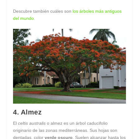
Descubre también cuáles son
los árboles más antiguos
del mundo
.
4. Almez
El
celtis australis
o almez es un árbol caducifolio
originario de las zonas mediterráneas. Sus hojas son
dentadas, color
verde oscuro
. Suelen alcanzar hasta los