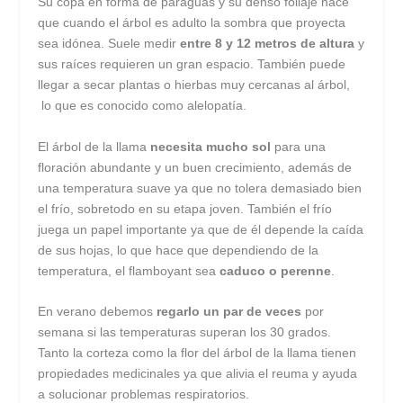
Su copa en forma de paraguas y su denso follaje hace
que cuando el árbol es adulto la sombra que proyecta
sea idónea. Suele medir
entre 8 y 12 metros de altura
y
sus raíces requieren un gran espacio. También puede
llegar a secar plantas o hierbas muy cercanas al árbol,
lo que es conocido como alelopatía.
El árbol de la llama
necesita mucho sol
para una
floración abundante y un buen crecimiento, además de
una temperatura suave ya que no tolera demasiado bien
el frío, sobretodo en su etapa joven. También el frío
juega un papel importante ya que de él depende la caída
de sus hojas, lo que hace que dependiendo de la
temperatura, el flamboyant sea
caduco o perenne
.
En verano debemos
regarlo un par de veces
por
semana si las temperaturas superan los 30 grados.
Tanto la corteza como la flor del árbol de la llama tienen
propiedades medicinales ya que alivia el reuma y ayuda
a solucionar problemas respiratorios.