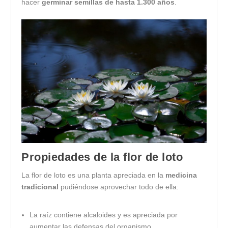
hacer
germinar semillas de hasta 1.300 años
.
Propiedades de la flor de loto
La flor de loto es una planta apreciada en la
medicina
tradicional
pudiéndose aprovechar todo de ella:
La raíz contiene alcaloides y es apreciada por
aumentar las defensas del organismo.