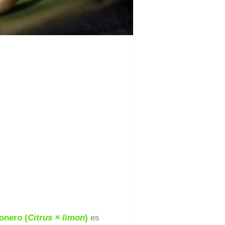
onero (
Citrus × limon
)
es