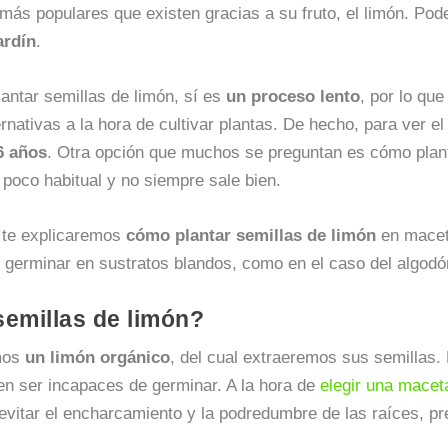
s más populares que existen gracias a su fruto, el limón. P
ardín
.
antar semillas de limón, sí es
un proceso lento
, por lo qu
rnativas a la hora de cultivar plantas. De hecho, para ver e
6 años
. Otra opción que muchos se preguntan es cómo planta
poco habitual y no siempre sale bien.
 te explicaremos
cómo plantar semillas de limón
en maceta
l germinar en sustratos blandos, como en el caso del algodó
emillas de limón?
mos
un limón orgánico
, del cual extraeremos sus semillas.
n ser incapaces de germinar. A la hora de
elegir una macet
 evitar el encharcamiento y la podredumbre de las raíces, pre