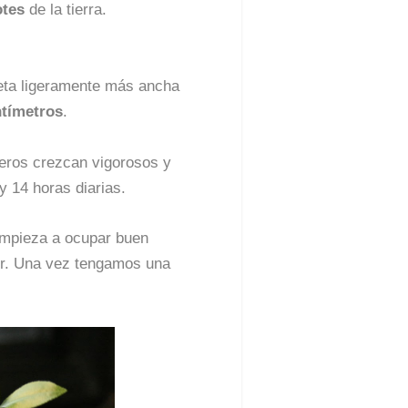
otes
de la tierra.
ta ligeramente más ancha
ntímetros
.
neros crezcan vigorosos y
y 14 horas diarias.
empieza a ocupar buen
ior. Una vez tengamos una