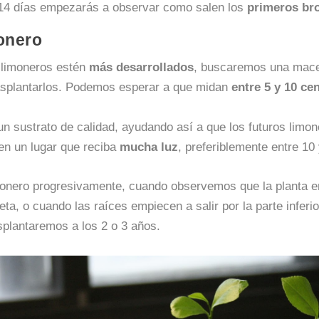
 14 días empezarás a observar como salen los
primeros br
monero
 limoneros estén
más desarrollados
, buscaremos una mace
rasplantarlos. Podemos esperar a que midan
entre 5 y 10 ce
n sustrato de calidad, ayudando así a que los futuros limo
 en un lugar que reciba
mucha luz
, preferiblemente entre 10 
imonero progresivamente, cuando observemos que la planta 
ta, o cuando las raíces empiecen a salir por la parte infer
splantaremos a los 2 o 3 años.